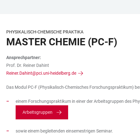
ZUM
HAUPTNAVIGATION
WEBSEITENSUCHE
LINKS
HAUPTINHALT
ÖFFNEN
ÖFFNEN
ZUR
BARRIEREFREIHEIT
PHYSIKALISCH-CHEMISCHE PRAKTIKA
MASTER CHEMIE (PC-F)
Ansprechpartner:
Prof. Dr. Reiner Dahint
Reiner.Dahint@pci.uni-heidelberg.de
Das Modul PC-F (Physikalisch-Chemisches Forschungspraktikum) be
einem Forschungspraktikum in einer der Arbeitsgruppen des Phys
Arbeitsgruppen
sowie einem begleitenden einsemestrigen Seminar.