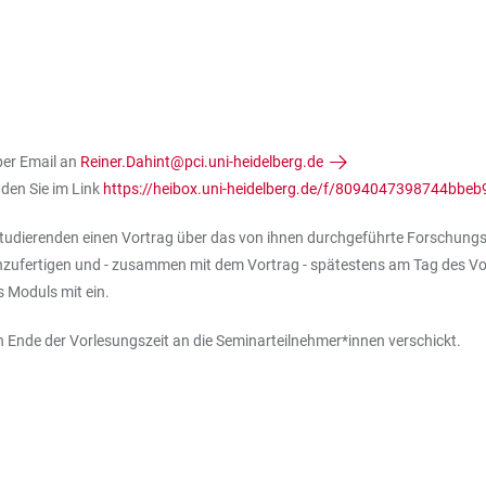
er Email an
Reiner.Dahint@pci.uni-heidelberg.de
den Sie im Link
https://heibox.uni-heidelberg.de/f/8094047398744bbeb
udierenden einen Vortrag über das von ihnen durchgeführte Forschungspr
nzufertigen und - zusammen mit dem Vortrag - spätestens am Tag des Vo
 Moduls mit ein.
Ende der Vorlesungszeit an die Seminarteilnehmer*innen verschickt.