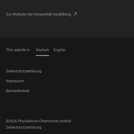
Zur Website der Universität Heidelberg
This website in
Deutsch
English
SPRACHEN
FOOTER
Datenschutzerklärung
LEGAL
Impressum
Barrierefreiheit
FOOTER
SOCIAL
MEDIA
©2026 Physikalisch-Chemisches Institut
FOOTER
Datenschutzerklärung