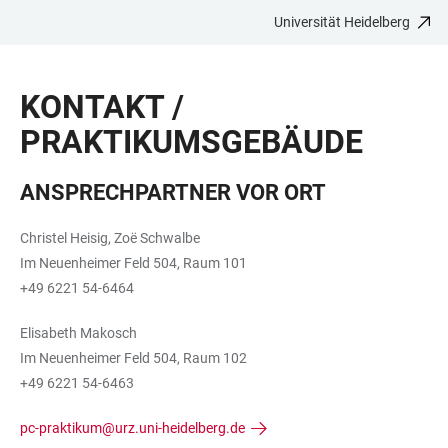
Universität Heidelberg
ZUM
HAUPTNAVIGATION
WEBSEITENSUCHE
LINKS
HAUPTINHALT
ÖFFNEN
ÖFFNEN
ZUR
KONTAKT /
BARRIEREFREIHEIT
PRAKTIKUMSGEBÄUDE
ANSPRECHPARTNER VOR ORT
Christel Heisig, Zoë Schwalbe
Im Neuenheimer Feld 504, Raum 101
+49 6221 54-6464
Elisabeth Makosch
Im Neuenheimer Feld 504, Raum 102
+49 6221 54-6463
pc-praktikum@urz.uni-heidelberg.de