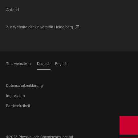
Anfahrt
Zur Website der Universität Heidelberg
This website in
Deutsch
English
SPRACHEN
FOOTER
Datenschutzerklärung
LEGAL
Impressum
Barrierefreiheit
FOOTER
SOCIAL
MEDIA
©2026 Physikalisch-Chemisches Institut