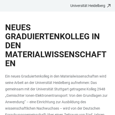
Universität Heidelberg
ZUM
HAUPTNAVIGATION
WEBSEITENSUCHE
LINKS
HAUPTINHALT
ÖFFNEN
ÖFFNEN
ZUR
NEUES
BARRIEREFREIHEIT
GRADUIERTENKOLLEG IN
DEN
MATERIALWISSENSCHAFT
EN
Ein neues Graduiertenkolleg in den Materialwissenschaften wird
seine Arbeit an der Universität Heidelberg aufnehmen: Das
gemeinsam mit der Universität Stuttgart getragene Kolleg 2948
„Gemischter Ionen-Elektronentransport: Von den Grundlagen zur
Anwendung“ – eine Einrichtung zur Ausbildung des
wissenschaftlichen Nachwuchses – wird von der Deutschen
Forschungsgemeinschaft über einen Zeitraum von fünf Jahren