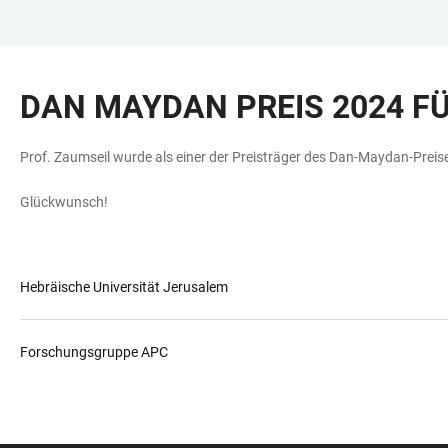
ZUM
HAUPTNAVIGATION
WEBSEITENSUCHE
LINKS
HAUPTINHALT
ÖFFNEN
ÖFFNEN
ZUR
DAN MAYDAN PREIS 2024 FÜ
BARRIEREFREIHEIT
Prof. Zaumseil wurde als einer der Preisträger des Dan-Maydan-Prei
Glückwunsch!
Hebräische Universität Jerusalem
Forschungsgruppe APC