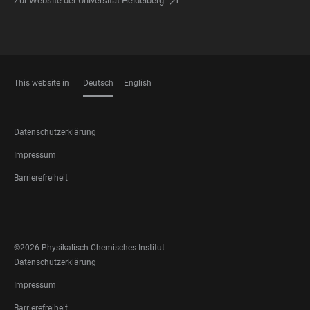
Zur Website der Universität Heidelberg
This website in
Deutsch
English
SPRACHEN
FOOTER
Datenschutzerklärung
LEGAL
Impressum
Barrierefreiheit
FOOTER
SOCIAL
MEDIA
©2026 Physikalisch-Chemisches Institut
FOOTER
Datenschutzerklärung
LEGAL
Impressum
Barrierefreiheit