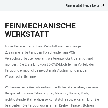
Universität Heidelberg
ZUM
HAUPTNAVIGATION
WEBSEITENSUCHE
LINKS
HAUPTINHALT
ÖFFNEN
ÖFFNEN
ZUR
FEINMECHANISCHE
BARRIEREFREIHEIT
WERKSTATT
In der Feinmechanischen Werkstatt werden in enger
Zusammenarbeit mit den Forschenden am PCIs
Versuchsaufbauten geplant, weiterentwickelt, gefertigt und
montiert. Die Erstellung von 3D-CAD-Modellen im Vorfeld der
Fertigung ermöglicht eine optimale Abstimmung mit den
Wissenschaftler:innen.
Wir können eine Vielzahl unterschiedlicher Materialien, wie zum
Beispiel Aluminium, Titan, Kupfer, Messing, Bronze, Stahl,
nichtrostende Stähle, diverse Kunststoffe sowie Keramik für Sie
bearbeiten. Die Fertigungsverfahren Drehen, Fräsen, Bohren,