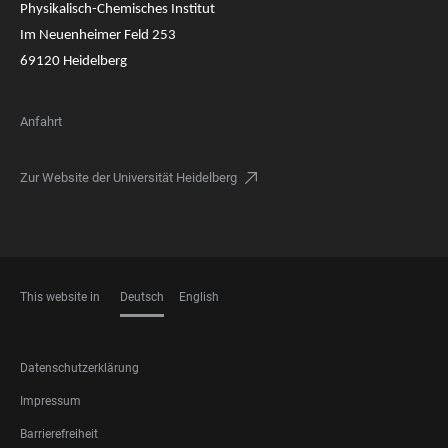
Physikalisch-Chemisches Institut
Im Neuenheimer Feld 253
69120 Heidelberg
Anfahrt
Zur Website der Universität Heidelberg
This website in
Deutsch
English
SPRACHEN
FOOTER
Datenschutzerklärung
LEGAL
Impressum
Barrierefreiheit